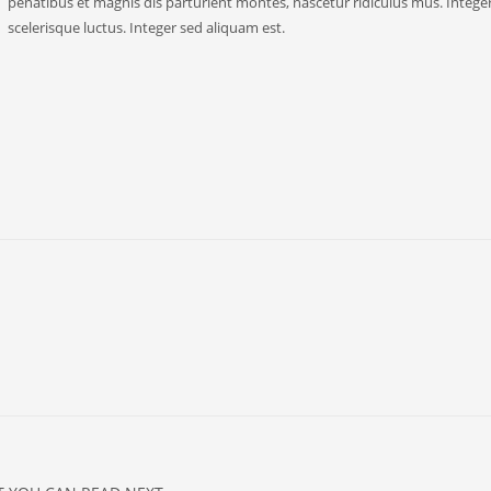
penatibus et magnis dis parturient montes, nascetur ridiculus mus. Intege
scelerisque luctus. Integer sed aliquam est.