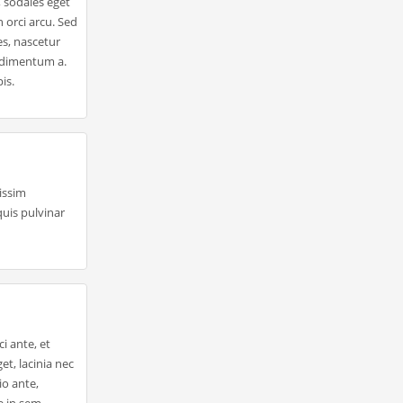
 sodales eget
 orci arcu. Sed
es, nascetur
ondimentum a.
is.
nissim
quis pulvinar
i ante, et
et, lacinia nec
io ante,