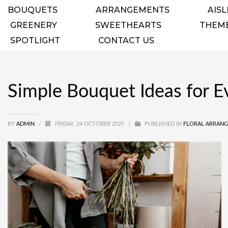
BOUQUETS
ARRANGEMENTS
AISL
GREENERY
SWEETHEARTS
THEM
SPOTLIGHT
CONTACT US
Simple Bouquet Ideas for E
BY
ADMIN
/
FRIDAY, 24 OCTOBER 2025
/
PUBLISHED IN
FLORAL ARRAN