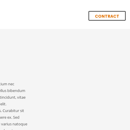
CONTRACT
etium nec
ellus bibendum
tincidunt, vitae
lit.
 Curabitur sit
ere ex. Sed
 varius natoque