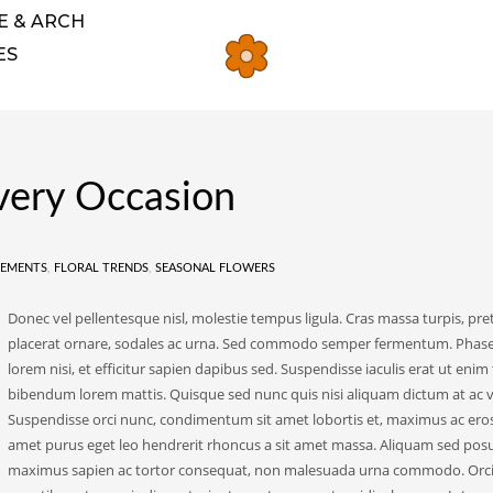
E & ARCH
ES
very Occasion
GEMENTS
,
FLORAL TRENDS
,
SEASONAL FLOWERS
Donec vel pellentesque nisl, molestie tempus ligula. Cras massa turpis, pr
placerat ornare, sodales ac urna. Sed commodo semper fermentum. Phas
lorem nisi, et efficitur sapien dapibus sed. Suspendisse iaculis erat ut enim 
bibendum lorem mattis. Quisque sed nunc quis nisi aliquam dictum at ac ve
Suspendisse orci nunc, condimentum sit amet lobortis et, maximus ac eros.
amet purus eget leo hendrerit rhoncus a sit amet massa. Aliquam sed posu
maximus sapien ac tortor consequat, non malesuada urna commodo. Orci