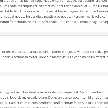
pretium. In ac blandit ligula, nec elementum augue. Vestibulum felis risus,
o. Cras sodales tempus est, sit amet volutpat tortor laoreet at. Curabitur non
mperdiet lectus. Orci varius natoque penatibus et magnis dis parturient mont
end consequat neque. Suspendisse mattis eros neque, interdum mollis odio c
endum fermentum. Nam turpis felis, vulputate et odio a, tempus sagittis turp
ut orci eu purus pharetra pulvinar. Donec erat justo, varius id elit sed, dig
s, lobortis accumsan tortor. Donec in massa risus. Ut condimentum ex erat, 
 fringilla. Etiam tincidunt urna vitae dapibus imperdiet. Mauris hendrerit orc
lis quis, lobortis malesuada quam. Donec arcu ante, accumsan id tincidunt eg
rius. Etiam et enim id eros hendrerit condimentum facilisis ut orci. Etiam od