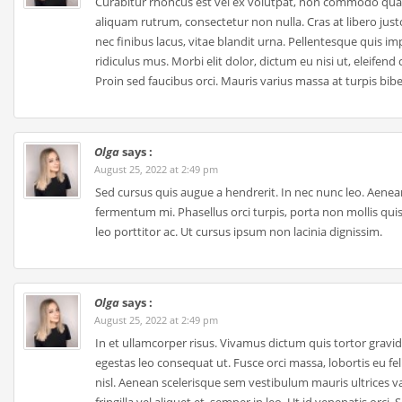
Curabitur rhoncus est vel ex volutpat, non commodo quam 
aliquam rutrum, consectetur non nulla. Cras at libero just
nec finibus lacus, vitae blandit urna. Pellentesque quis i
ridiculus mus. Morbi elit dolor, dictum eu nisi ut, eleif
Proin sed faucibus orci. Mauris varius massa at turpis bib
Olga
says :
August 25, 2022 at 2:49 pm
Sed cursus quis augue a hendrerit. In nec nunc leo. Aenean 
fermentum mi. Phasellus orci turpis, porta non mollis qui
leo porttitor ac. Ut cursus ipsum non lacinia dignissim.
Olga
says :
August 25, 2022 at 2:49 pm
In et ullamcorper risus. Vivamus dictum quis tortor gravida
egestas leo consequat ut. Fusce orci massa, lobortis eu fe
nisl. Aenean scelerisque sem vestibulum mauris ultrices va