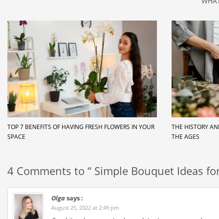
WHAT
TOP 7 BENEFITS OF HAVING FRESH FLOWERS IN YOUR
THE HISTORY A
SPACE
THE AGES
4 Comments to “ Simple Bouquet Ideas for
Olga
says :
August 25, 2022 at 2:49 pm