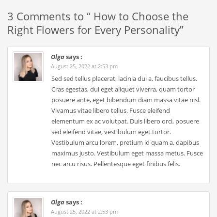
3 Comments to “ How to Choose the
Right Flowers for Every Personality”
Olga
says :
August 25, 2022 at 2:53 pm
Sed sed tellus placerat, lacinia dui a, faucibus tellus.
Cras egestas, dui eget aliquet viverra, quam tortor
posuere ante, eget bibendum diam massa vitae nisl.
Vivamus vitae libero tellus. Fusce eleifend
elementum ex ac volutpat. Duis libero orci, posuere
sed eleifend vitae, vestibulum eget tortor.
Vestibulum arcu lorem, pretium id quam a, dapibus
maximus justo. Vestibulum eget massa metus. Fusce
nec arcu risus. Pellentesque eget finibus felis.
Olga
says :
August 25, 2022 at 2:53 pm