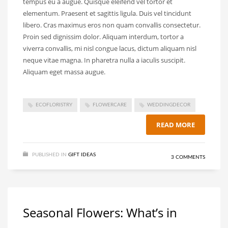
tempus eu a augue. Quisque eleifend vel tortor et
elementum. Praesent et sagittis ligula. Duis vel tincidunt
libero. Cras maximus eros non quam convallis consectetur.
Proin sed dignissim dolor. Aliquam interdum, tortor a
viverra convallis, mi nisl congue lacus, dictum aliquam nisl
neque vitae magna. In pharetra nulla a iaculis suscipit.
Aliquam eget massa augue.
ECOFLORISTRY
FLOWERCARE
WEDDINGDECOR
READ MORE
PUBLISHED IN
GIFT IDEAS
3 COMMENTS
Seasonal Flowers: What’s in