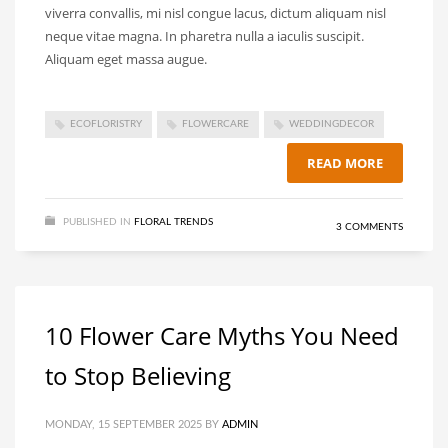
viverra convallis, mi nisl congue lacus, dictum aliquam nisl
neque vitae magna. In pharetra nulla a iaculis suscipit.
Aliquam eget massa augue.
ECOFLORISTRY
FLOWERCARE
WEDDINGDECOR
READ MORE
PUBLISHED IN
FLORAL TRENDS
3 COMMENTS
10 Flower Care Myths You Need
to Stop Believing
MONDAY, 15 SEPTEMBER 2025
BY
ADMIN