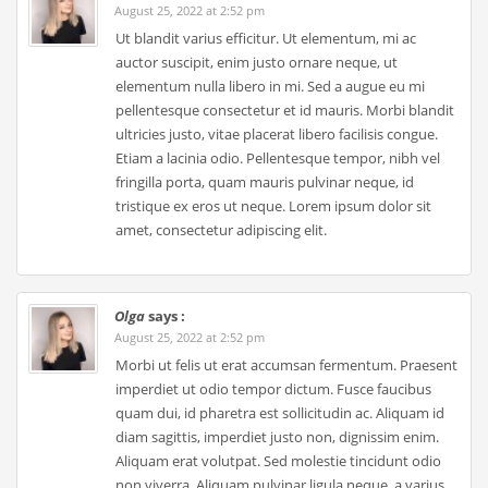
August 25, 2022 at 2:52 pm
Ut blandit varius efficitur. Ut elementum, mi ac
auctor suscipit, enim justo ornare neque, ut
elementum nulla libero in mi. Sed a augue eu mi
pellentesque consectetur et id mauris. Morbi blandit
ultricies justo, vitae placerat libero facilisis congue.
Etiam a lacinia odio. Pellentesque tempor, nibh vel
fringilla porta, quam mauris pulvinar neque, id
tristique ex eros ut neque. Lorem ipsum dolor sit
amet, consectetur adipiscing elit.
Olga
says :
August 25, 2022 at 2:52 pm
Morbi ut felis ut erat accumsan fermentum. Praesent
imperdiet ut odio tempor dictum. Fusce faucibus
quam dui, id pharetra est sollicitudin ac. Aliquam id
diam sagittis, imperdiet justo non, dignissim enim.
Aliquam erat volutpat. Sed molestie tincidunt odio
non viverra. Aliquam pulvinar ligula neque, a varius